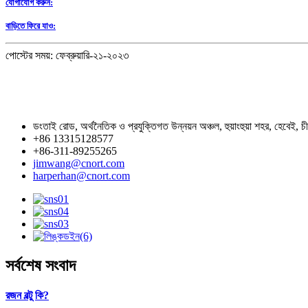
যোগাযোগ করুন:
বাড়িতে ফিরে যাও:
পোস্টের সময়: ফেব্রুয়ারি-২১-২০২৩
ডংতাই রোড, অর্থনৈতিক ও প্রযুক্তিগত উন্নয়ন অঞ্চল, হুয়াংহুয়া শহর, হেবেই, চ
+86 13315128577
+86-311-89255265
jimwang@cnort.com
harperhan@cnort.com
সর্বশেষ সংবাদ
রজন বল্টু কি?