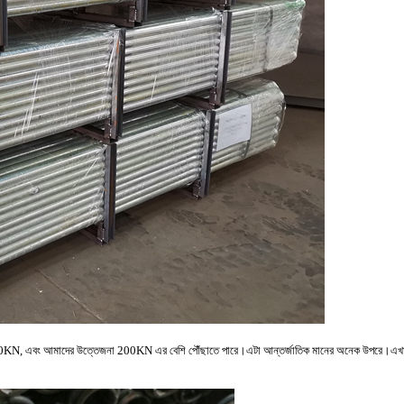
জনা 170KN, এবং আমাদের উত্তেজনা 200KN এর বেশি পৌঁছাতে পারে।এটা আন্তর্জাতিক মানের অনেক উপরে।এখানে 