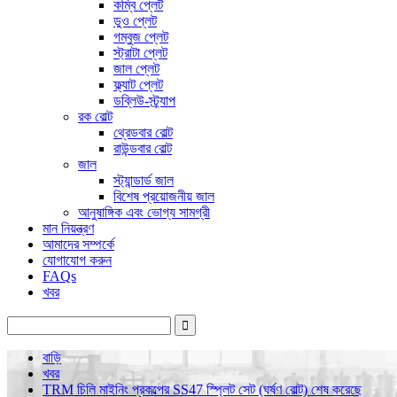
কম্বি প্লেট
ডুও প্লেট
গম্বুজ প্লেট
স্ট্রাটা প্লেট
জাল প্লেট
ফ্ল্যাট প্লেট
ডব্লিউ-স্ট্র্যাপ
রক বোল্ট
থ্রেডবার বোল্ট
রাউন্ডবার বোল্ট
জাল
স্ট্যান্ডার্ড জাল
বিশেষ প্রয়োজনীয় জাল
আনুষাঙ্গিক এবং ভোগ্য সামগ্রী
মান নিয়ন্ত্রণ
আমাদের সম্পর্কে
যোগাযোগ করুন
FAQs
খবর
বাড়ি
খবর
TRM চিলি মাইনিং প্রকল্পের SS47 স্প্লিট সেট (ঘর্ষণ বোল্ট) শেষ করেছে